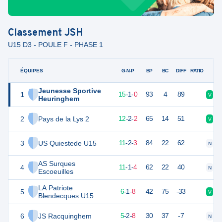
Classement
JSH
U15 D3 - POULE F - PHASE 1
ÉQUIPES
PTS
JO
G-N-P
BP
BC
DIFF
RATIO
Jeunesse Sportive
1
46
16
15
-
1
-
0
93
4
89
V
V
Heuringhem
2
Pays de la Lys 2
38
16
12
-
2
-
2
65
14
51
V
V
3
US Quiestede U15
35
16
11
-
2
-
3
84
22
62
N
V
AS Surques
4
34
16
11
-
1
-
4
62
22
40
N
V
Escoeuilles
LA Patriote
5
18
16
6
-
1
-
8
42
75
-33
V
D
Blendecques U15
6
JS Racquinghem
16
16
5
-
2
-
8
30
37
-7
N
V