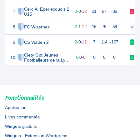
Cerc.A. Eperlecquois 2
7
8
16
3
-
0
-
12
21
57
-36
D
D
U15
8
FC Wizernes
6
16
2
-
1
-
12
16
75
-59
N
D
9
CS Watten 2
4
16
2
-
0
-
12
7
114
-107
V
D
Clety Gpt Jeunes
10
0
0
0
-
0
-
0
0
0
0
V
D
Footballeurs de la Lys
AL AA 2
Fonctionnalités
Application
Lives commentés
Widgets gratuits
Widgets - Extension Wordpress