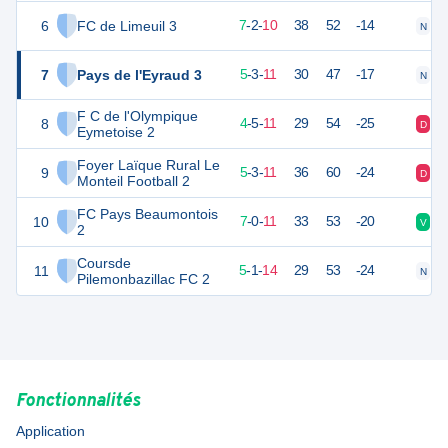
6
FC de Limeuil 3
22
20
7
-
2
-
10
38
52
-14
N
N
7
Pays de l'Eyraud 3
17
20
5
-
3
-
11
30
47
-17
N
D
F C de l'Olympique
8
17
20
4
-
5
-
11
29
54
-25
D
N
Eymetoise 2
Foyer Laïque Rural Le
9
16
20
5
-
3
-
11
36
60
-24
D
V
Monteil Football 2
FC Pays Beaumontois
10
16
20
7
-
0
-
11
33
53
-20
V
D
2
Coursde
11
16
20
5
-
1
-
14
29
53
-24
N
D
Pilemonbazillac FC 2
Fonctionnalités
Application