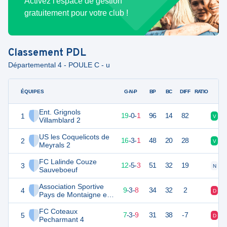
Activez l'espace de gestion
gratuitement pour votre club !
Classement
PDL
Départemental 4 - POULE C - u
ÉQUIPES
PTS
JO
G-N-P
BP
BC
DIFF
RATIO
Ent. Grignols
1
57
20
19
-
0
-
1
96
14
82
V
V
Villamblard 2
US les Coquelicots de
2
51
20
16
-
3
-
1
48
20
28
V
V
Meyrals 2
FC Lalinde Couze
3
41
20
12
-
5
-
3
51
32
19
N
V
Sauveboeuf
Association Sportive
4
30
20
9
-
3
-
8
34
32
2
D
D
Pays de Montaigne et
Gurçon 3
FC Coteaux
5
23
20
7
-
3
-
9
31
38
-7
D
V
Pecharmant 4