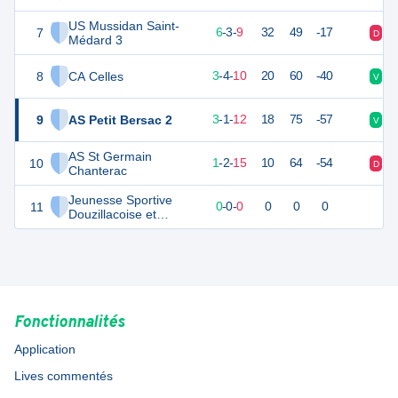
US Mussidan Saint-
7
21
18
6
-
3
-
9
32
49
-17
D
D
Médard 3
8
CA Celles
11
18
3
-
4
-
10
20
60
-40
V
D
9
AS Petit Bersac 2
8
18
3
-
1
-
12
18
75
-57
V
D
AS St Germain
10
5
18
1
-
2
-
15
10
64
-54
D
D
Chanterac
Jeunesse Sportive
11
0
0
0
-
0
-
0
0
0
0
Douzillacoise et
Ludovicienne 2
Fonctionnalités
Application
Lives commentés