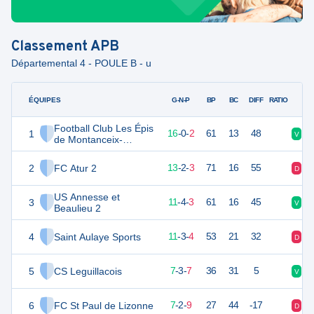
Classement
APB
Départemental 4 - POULE B - u
ÉQUIPES
PTS
JO
G-N-P
BP
BC
DIFF
RATIO
Football Club Les Épis
1
48
18
16
-
0
-
2
61
13
48
V
V
de Montanceix-
Montrem
2
FC Atur 2
39
18
13
-
2
-
3
71
16
55
D
V
US Annesse et
3
37
18
11
-
4
-
3
61
16
45
V
V
Beaulieu 2
4
Saint Aulaye Sports
36
18
11
-
3
-
4
53
21
32
D
V
5
CS Leguillacois
23
18
7
-
3
-
7
36
31
5
V
V
6
FC St Paul de Lizonne
23
18
7
-
2
-
9
27
44
-17
D
D