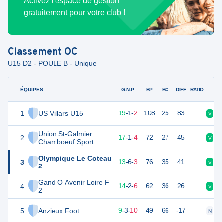
Activez l'espace de gestion
gratuitement pour votre club !
Classement
OC
U15 D2 - POULE B - Unique
ÉQUIPES
PTS
JO
G-N-P
BP
BC
DIFF
RATIO
1
US Villars U15
58
22
19
-
1
-
2
108
25
83
V
V
Union St-Galmier
2
52
22
17
-
1
-
4
72
27
45
V
V
Chamboeuf Sport
Olympique Le Coteau
3
45
22
13
-
6
-
3
76
35
41
V
N
2
Gand O Avenir Loire F
4
44
22
14
-
2
-
6
62
36
26
V
V
2
5
Anzieux Foot
30
22
9
-
3
-
10
49
66
-17
N
N