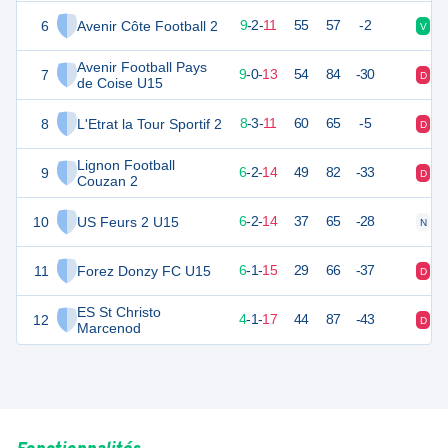
6
Avenir Côte Football 2
29
22
9
-
2
-
11
55
57
-2
V
N
Avenir Football Pays
7
27
22
9
-
0
-
13
54
84
-30
D
V
de Coise U15
8
L'Etrat la Tour Sportif 2
26
22
8
-
3
-
11
60
65
-5
D
N
Lignon Football
9
20
22
6
-
2
-
14
49
82
-33
D
D
Couzan 2
10
US Feurs 2 U15
20
22
6
-
2
-
14
37
65
-28
N
D
11
Forez Donzy FC U15
19
22
6
-
1
-
15
29
66
-37
D
D
ES St Christo
12
13
22
4
-
1
-
17
44
87
-43
D
D
Marcenod