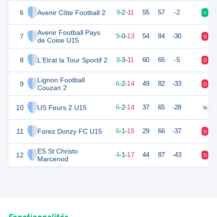
6
Avenir Côte Football 2
29
22
9
-
2
-
11
55
57
-2
V
N
Avenir Football Pays
7
27
22
9
-
0
-
13
54
84
-30
D
V
de Coise U15
8
L'Etrat la Tour Sportif 2
26
22
8
-
3
-
11
60
65
-5
D
N
Lignon Football
9
20
22
6
-
2
-
14
49
82
-33
D
D
Couzan 2
10
US Feurs 2 U15
20
22
6
-
2
-
14
37
65
-28
N
D
11
Forez Donzy FC U15
19
22
6
-
1
-
15
29
66
-37
D
D
ES St Christo
12
13
22
4
-
1
-
17
44
87
-43
D
D
Marcenod