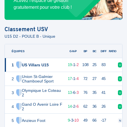
Activez l'espace de gestion
gratuitement pour votre club !
Classement
USV
U15 D2 - POULE B - Unique
ÉQUIPES
PTS
JO
G-N-P
BP
BC
DIFF
RATIO
1
US Villars U15
58
22
19
-
1
-
2
108
25
83
V
V
Union St-Galmier
2
52
22
17
-
1
-
4
72
27
45
V
V
Chamboeuf Sport
Olympique Le Coteau
3
45
22
13
-
6
-
3
76
35
41
V
N
2
Gand O Avenir Loire F
4
44
22
14
-
2
-
6
62
36
26
V
V
2
5
Anzieux Foot
30
22
9
-
3
-
10
49
66
-17
N
N