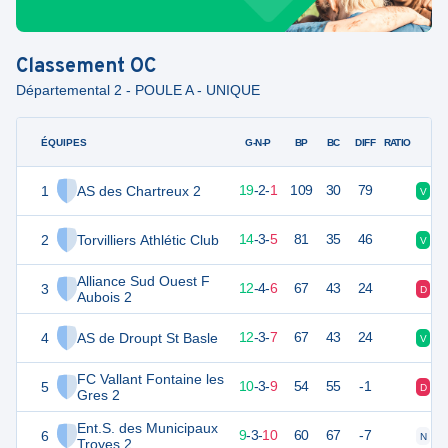
Classement
OC
Départemental 2 - POULE A - UNIQUE
ÉQUIPES
PTS
JO
G-N-P
BP
BC
DIFF
RATIO
1
AS des Chartreux 2
59
22
19
-
2
-
1
109
30
79
V
V
2
Torvilliers Athlétic Club
45
22
14
-
3
-
5
81
35
46
V
N
Alliance Sud Ouest F
3
40
22
12
-
4
-
6
67
43
24
D
N
Aubois 2
4
AS de Droupt St Basle
39
22
12
-
3
-
7
67
43
24
V
V
FC Vallant Fontaine les
5
33
22
10
-
3
-
9
54
55
-1
D
V
Gres 2
Ent.S. des Municipaux
6
30
22
9
-
3
-
10
60
67
-7
N
D
Troyes 2