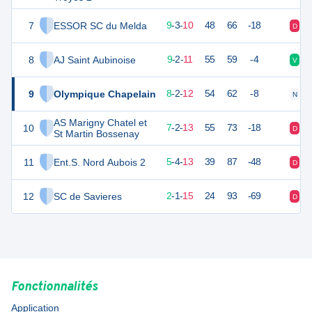
7
ESSOR SC du Melda
30
22
9
-
3
-
10
48
66
-18
D
D
8
AJ Saint Aubinoise
28
22
9
-
2
-
11
55
59
-4
V
V
9
Olympique Chapelain
26
22
8
-
2
-
12
54
62
-8
N
D
AS Marigny Chatel et
10
23
22
7
-
2
-
13
55
73
-18
D
D
St Martin Bossenay
11
Ent.S. Nord Aubois 2
19
22
5
-
4
-
13
39
87
-48
D
D
12
SC de Savieres
3
22
2
-
1
-
15
24
93
-69
D
D
Fonctionnalités
Application