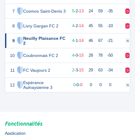
7
Cosmos Saint-Denis 3
16
20
5
-
2
-
13
24
59
-35
D
V
8
Livry Gargan FC 2
14
20
4
-
2
-
14
45
55
-10
D
D
Neuilly Plaisance FC
9
13
19
4
-
1
-
14
46
67
-21
N
D
2
10
Coubronnais FC 2
11
19
4
-
0
-
15
28
78
-50
D
V
11
FC Vaujours 2
8
20
2
-
3
-
15
29
63
-34
D
N
Espérance
12
0
0
0
-
0
-
0
0
0
0
N
D
Aulnaysienne 3
Fonctionnalités
Application