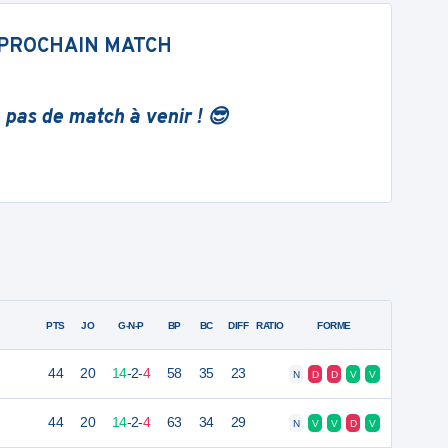
PROCHAIN MATCH
 pas de match à venir ! 😎
PTS
JO
G-N-P
BP
BC
DIFF
RATIO
FORME
44
20
14
-
2
-
4
58
35
23
N
D
D
V
V
44
20
14
-
2
-
4
63
34
29
N
V
V
D
V