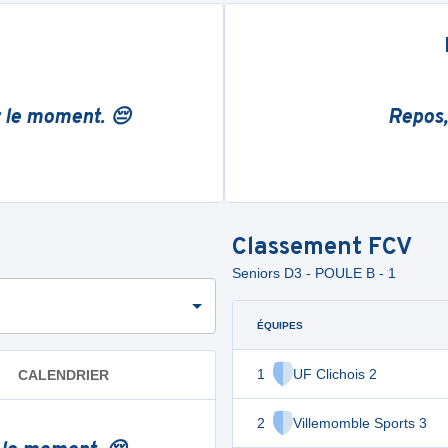
r le moment. 😔
Repos,
Classement
FCV
Seniors D3 - POULE B - 1
ÉQUIPES
1
UF Clichois 2
CALENDRIER
2
Villemomble Sports 3