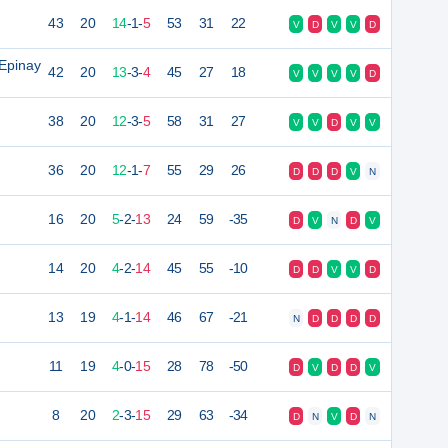
43
20
14
-
1
-
5
53
31
22
V
D
V
V
D
'Epinay
42
20
13
-
3
-
4
45
27
18
V
V
V
V
D
38
20
12
-
3
-
5
58
31
27
V
V
D
V
V
36
20
12
-
1
-
7
55
29
26
D
D
D
V
N
16
20
5
-
2
-
13
24
59
-35
D
V
N
D
V
14
20
4
-
2
-
14
45
55
-10
D
D
V
V
D
13
19
4
-
1
-
14
46
67
-21
N
D
D
D
D
11
19
4
-
0
-
15
28
78
-50
D
V
D
D
V
8
20
2
-
3
-
15
29
63
-34
D
N
V
D
N