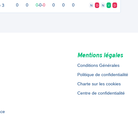
 3
0
0
0
-
0
-
0
0
0
0
N
D
N
V
D
Mentions légales
Conditions Générales
Politique de confidentialité
Charte sur les cookies
Centre de confidentialité
ace