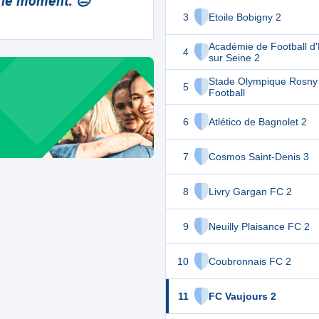
 le moment. 😔
3
Etoile Bobigny 2
Académie de Football d
4
sur Seine 2
Stade Olympique Rosny
5
Football
6
Atlético de Bagnolet 2
7
Cosmos Saint-Denis 3
8
Livry Gargan FC 2
9
Neuilly Plaisance FC 2
10
Coubronnais FC 2
11
FC Vaujours 2