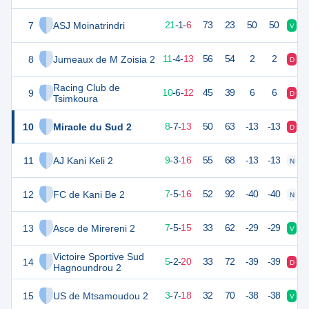
7
ASJ Moinatrindri
38
28
21
-
1
-
6
73
23
50
50
V
V
8
Jumeaux de M Zoisia 2
37
28
11
-
4
-
13
56
54
2
2
D
D
Racing Club de
9
33
28
10
-
6
-
12
45
39
6
6
D
N
Tsimkoura
10
Miracle du Sud 2
31
28
8
-
7
-
13
50
63
-13
-13
D
D
11
AJ Kani Keli 2
30
28
9
-
3
-
16
55
68
-13
-13
N
N
12
FC de Kani Be 2
26
28
7
-
5
-
16
52
92
-40
-40
N
V
13
Asce de Mirereni 2
25
28
7
-
5
-
15
33
62
-29
-29
V
N
Victoire Sportive Sud
14
16
28
5
-
2
-
20
33
72
-39
-39
D
D
Hagnoundrou 2
15
US de Mtsamoudou 2
-13
28
3
-
7
-
18
32
70
-38
-38
V
N