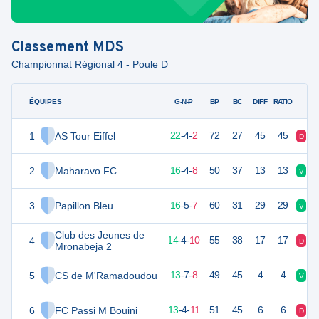
Classement
MDS
Championnat Régional 4 - Poule D
ÉQUIPES
PTS
JO
G-N-P
BP
BC
DIFF
RATIO
1
AS Tour Eiffel
70
28
22
-
4
-
2
72
27
45
45
D
N
2
Maharavo FC
51
28
16
-
4
-
8
50
37
13
13
V
V
3
Papillon Bleu
47
28
16
-
5
-
7
60
31
29
29
V
N
Club des Jeunes de
4
46
28
14
-
4
-
10
55
38
17
17
D
N
Mronabeja 2
5
CS de M'Ramadoudou
46
28
13
-
7
-
8
49
45
4
4
V
V
6
FC Passi M Bouini
43
28
13
-
4
-
11
51
45
6
6
D
N