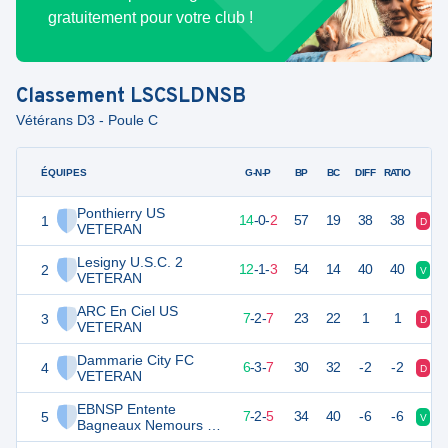
gratuitement pour votre club !
Classement
LSCSLDNSB
Vétérans D3 - Poule C
ÉQUIPES
PTS
JO
G-N-P
BP
BC
DIFF
RATIO
Ponthierry US
1
42
16
14
-
0
-
2
57
19
38
38
D
V
VETERAN
Lesigny U.S.C. 2
2
37
16
12
-
1
-
3
54
14
40
40
V
V
VETERAN
ARC En Ciel US
3
23
16
7
-
2
-
7
23
22
1
1
D
V
VETERAN
Dammarie City FC
4
21
16
6
-
3
-
7
30
32
-2
-2
D
D
VETERAN
EBNSP Entente
5
21
16
7
-
2
-
5
34
40
-6
-6
V
D
Bagneaux Nemours St
Pierre VETERAN