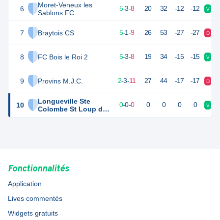
Moret-Veneux les
6
18
16
5
-
3
-
8
20
32
-12
-12
V
V
Sablons FC
7
Braytois CS
15
16
5
-
1
-
9
26
53
-27
-27
D
D
8
FC Bois le Roi 2
12
16
5
-
3
-
8
19
34
-15
-15
V
V
9
Provins M.J.C.
9
16
2
-
3
-
11
27
44
-17
-17
D
D
Longueville Ste
10
0
0
0
-
0
-
0
0
0
0
0
V
V
Colombe St Loup de
Naud Soisy Bouy 2
Fonctionnalités
Application
Lives commentés
Widgets gratuits