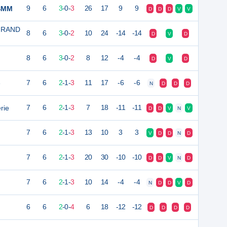
CSMM
9
6
3
-
0
-
3
26
17
9
9
D
D
D
V
V
GRAND
8
6
3
-
0
-
2
10
24
-14
-14
D
V
D
8
6
3
-
0
-
2
8
12
-4
-4
D
V
D
e
7
6
2
-
1
-
3
11
17
-6
-6
N
D
D
D
rie
7
6
2
-
1
-
3
7
18
-11
-11
D
D
V
N
V
7
6
2
-
1
-
3
13
10
3
3
V
D
D
N
D
7
6
2
-
1
-
3
20
30
-10
-10
D
D
V
N
D
7
6
2
-
1
-
3
10
14
-4
-4
N
D
D
V
D
6
6
2
-
0
-
4
6
18
-12
-12
D
D
D
D