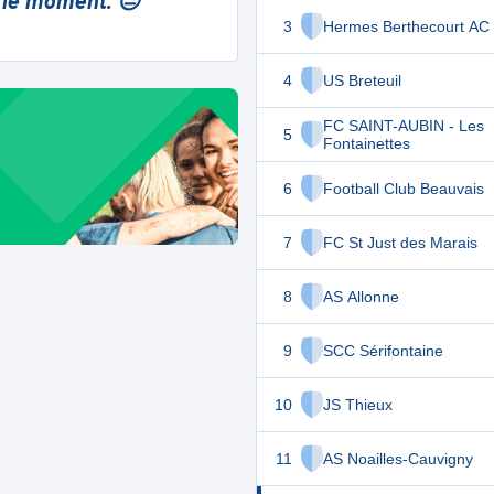
 le moment. 😔
3
Hermes Berthecourt AC
4
US Breteuil
FC SAINT-AUBIN - Les
5
Fontainettes
6
Football Club Beauvais
7
FC St Just des Marais
8
AS Allonne
9
SCC Sérifontaine
10
JS Thieux
11
AS Noailles-Cauvigny