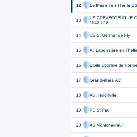
12
Le Mesnil en Thelle 
US CREVECOEUR LE 
13
1943 U18
14
US St Germer de Fly
15
AJ Laboissière en Thell
16
Etoile Sportive de Forme
17
Grandvilliers AC
18
AS Hénonville
19
FC St Paul
20
AS Montchevreuil