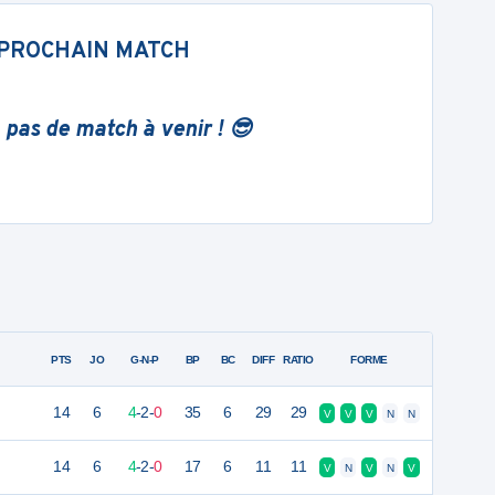
PROCHAIN MATCH
 pas de match à venir ! 😎
PTS
JO
G-N-P
BP
BC
DIFF
RATIO
FORME
14
6
4
-
2
-
0
35
6
29
29
V
V
V
N
N
14
6
4
-
2
-
0
17
6
11
11
V
N
V
N
V