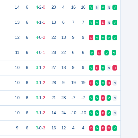
14
6
4
-
2
-
0
20
4
16
16
V
N
V
N
V
13
6
4
-
1
-
1
13
6
7
7
V
V
D
N
V
12
6
4
-
0
-
2
22
13
9
9
D
V
V
V
V
11
6
4
-
0
-
1
28
22
6
6
V
D
V
V
10
6
3
-
1
-
2
27
18
9
9
V
D
V
N
D
10
6
3
-
1
-
2
28
9
19
19
D
V
V
D
N
10
6
3
-
1
-
2
21
28
-7
-7
V
V
D
V
N
10
6
3
-
1
-
2
14
24
-10
-10
V
V
D
V
N
9
6
3
-
0
-
3
16
12
4
4
D
V
D
D
V