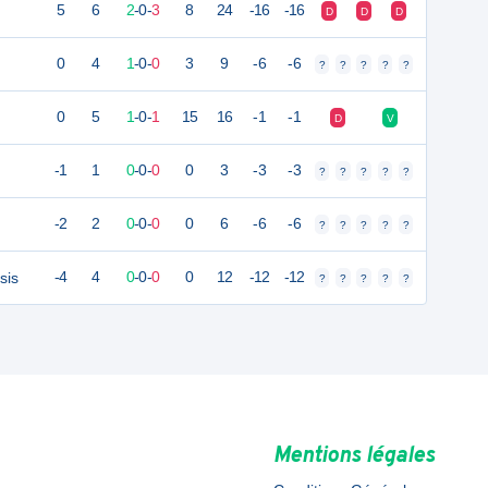
5
6
2
-
0
-
3
8
24
-16
-16
D
D
D
0
4
1
-
0
-
0
3
9
-6
-6
?
?
?
?
?
0
5
1
-
0
-
1
15
16
-1
-1
D
V
-1
1
0
-
0
-
0
0
3
-3
-3
?
?
?
?
?
-2
2
0
-
0
-
0
0
6
-6
-6
?
?
?
?
?
sis
-4
4
0
-
0
-
0
0
12
-12
-12
?
?
?
?
?
Mentions légales