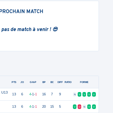
PROCHAIN MATCH
 pas de match à venir ! 😎
PTS
JO
G-N-P
BP
BC
DIFF
RATIO
FORME
s U13
13
6
4
-
1
-
1
16
7
9
N
V
V
V
V
13
6
4
-
1
-
1
20
15
5
V
D
N
V
V