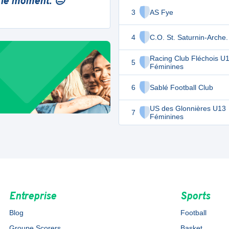
 le moment. 😔
3
AS Fye
4
C.O. St. Saturnin-Arche.
Racing Club Fléchois U
5
Féminines
6
Sablé Football Club
US des Glonnières U13
7
Féminines
Entreprise
Sports
Blog
Football
Groupe Scorers
Basket