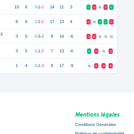
10
6
3
-
1
-
2
14
11
3
V
D
N
D
V
8
6
2
-
2
-
2
17
13
4
D
N
V
V
D
13
3
5
0
-
3
-
2
8
14
-6
D
D
N
N
N
3
5
1
-
1
-
2
7
13
-6
V
D
N
D
1
4
0
-
1
-
3
8
17
-9
N
D
D
D
Mentions légales
Conditions Générales
Politique de confidentialité