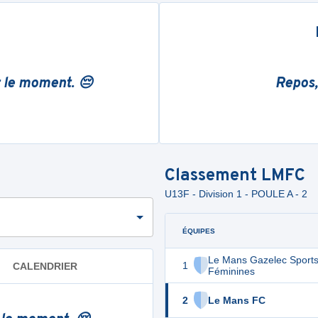
r le moment. 😔
Repos,
Classement
LMFC
U13F - Division 1 - POULE A - 2
ÉQUIPES
Le Mans Gazelec Sport
1
CALENDRIER
Féminines
2
Le Mans FC