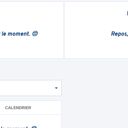
r le moment. 😔
Repos,
CALENDRIER