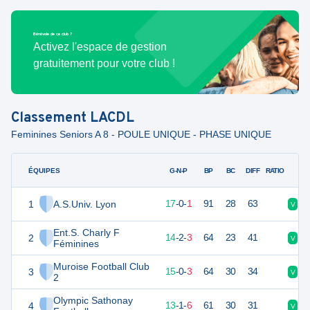
Bénévole de ce club ?
Activez l'espace de gestion
gratuitement pour votre club !
Classement
LACDL
Feminines Seniors A 8 - POULE UNIQUE - PHASE UNIQUE
ÉQUIPES
PTS
JO
G-N-P
BP
BC
DIFF
RATIO
1
A.S.Univ. Lyon
50
19
17
-
0
-
1
91
28
63
V
V
Ent.S. Charly F
2
44
19
14
-
2
-
3
64
23
41
V
D
Féminines
Muroise Football Club
3
44
19
15
-
0
-
3
64
30
34
V
V
2
Olympic Sathonay
4
40
20
13
-
1
-
6
61
30
31
V
D