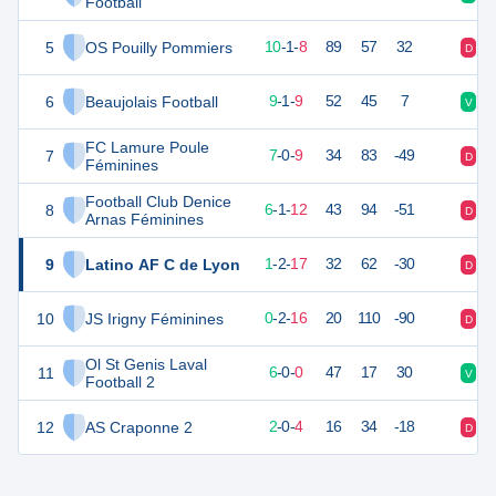
Football
5
OS Pouilly Pommiers
30
20
10
-
1
-
8
89
57
32
D
V
6
Beaujolais Football
27
20
9
-
1
-
9
52
45
7
V
D
FC Lamure Poule
7
19
18
7
-
0
-
9
34
83
-49
D
D
Féminines
Football Club Denice
8
18
20
6
-
1
-
12
43
94
-51
D
V
Arnas Féminines
9
Latino AF C de Lyon
5
20
1
-
2
-
17
32
62
-30
D
D
10
JS Irigny Féminines
1
19
0
-
2
-
16
20
110
-90
D
D
Ol St Genis Laval
11
15
9
6
-
0
-
0
47
17
30
V
V
Football 2
12
AS Craponne 2
5
7
2
-
0
-
4
16
34
-18
D
D