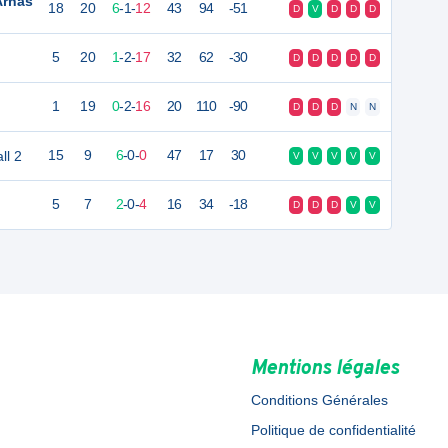
Arnas
18
20
6
-
1
-
12
43
94
-51
D
V
D
D
D
5
20
1
-
2
-
17
32
62
-30
D
D
D
D
D
1
19
0
-
2
-
16
20
110
-90
D
D
D
N
N
ll 2
15
9
6
-
0
-
0
47
17
30
V
V
V
V
V
5
7
2
-
0
-
4
16
34
-18
D
D
D
V
V
Mentions légales
Conditions Générales
Politique de confidentialité