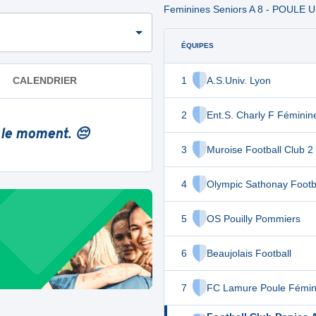
Feminines Seniors A 8 - POULE
ÉQUIPES
1
A.S.Univ. Lyon
CALENDRIER
2
Ent.S. Charly F Féminin
 le moment. 😔
3
Muroise Football Club 2
4
Olympic Sathonay Footb
5
OS Pouilly Pommiers
6
Beaujolais Football
7
FC Lamure Poule Fémin