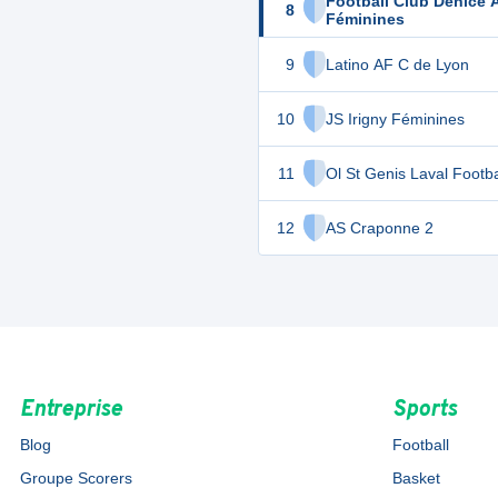
Football Club Denice 
8
Féminines
9
Latino AF C de Lyon
10
JS Irigny Féminines
11
Ol St Genis Laval Footba
12
AS Craponne 2
Entreprise
Sports
Blog
Football
Groupe Scorers
Basket