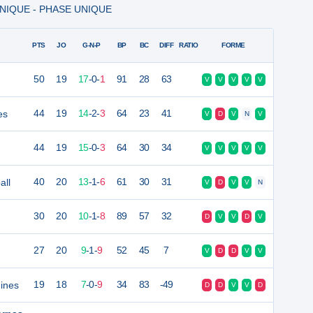
 UNIQUE - PHASE UNIQUE
PTS
JO
G-N-P
BP
BC
DIFF
RATIO
FORME
50
19
17
-
0
-
1
91
28
63
V
V
V
V
V
es
44
19
14
-
2
-
3
64
23
41
V
D
V
N
V
44
19
15
-
0
-
3
64
30
34
V
V
V
V
V
all
40
20
13
-
1
-
6
61
30
31
V
D
V
V
N
30
20
10
-
1
-
8
89
57
32
D
V
V
D
V
27
20
9
-
1
-
9
52
45
7
V
D
D
V
V
ines
19
18
7
-
0
-
9
34
83
-49
D
D
V
V
D