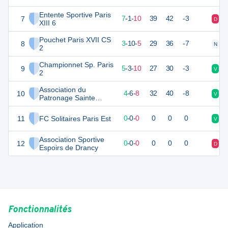
Entente Sportive Paris
7
22
18
7
-
1
-
10
39
42
-3
D
N
XIII 6
Pouchet Paris XVII CS
8
19
18
3
-
10
-
5
29
36
-7
N
D
2
Championnet Sp. Paris
9
18
18
5
-
3
-
10
27
30
-3
V
V
2
Association du
10
18
18
4
-
6
-
8
32
40
-8
V
D
Patronage Sainte
Mélanie
11
FC Solitaires Paris Est
0
0
0
-
0
-
0
0
0
0
V
D
Association Sportive
12
0
0
0
-
0
-
0
0
0
0
D
V
Espoirs de Drancy
Fonctionnalités
Application