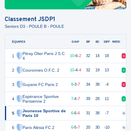
Classement
JSDP1
Seniors D3 - POULE B - POULE
ÉQUIPES
PTS
JO
G-N-P
BP
BC
DIFF
RATIO
Pitray Olier Paris J.S.C.
1
36
18
10
-
6
-
2
32
14
18
D
N
4
2
Couronnes O.F.C. 2
34
18
10
-
4
-
4
32
19
13
V
V
3
Guyane FC Paris 2
27
18
8
-
3
-
7
34
38
-4
D
D
Espérance Sportive
4
25
18
7
-
4
-
7
39
28
11
V
D
Parisienne 2
Jeunesse Sportive de
5
24
18
6
-
6
-
6
31
38
-7
N
D
Paris 10
6
Paris Alésia FC 2
23
18
6
-
5
-
7
20
30
-10
N
V