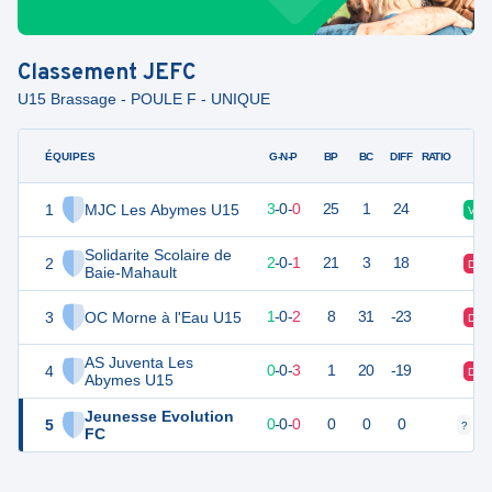
Classement
JEFC
U15 Brassage - POULE F - UNIQUE
ÉQUIPES
PTS
JO
G-N-P
BP
BC
DIFF
RATIO
1
MJC Les Abymes U15
12
3
3
-
0
-
0
25
1
24
V
Solidarite Scolaire de
2
9
3
2
-
0
-
1
21
3
18
D
Baie-Mahault
3
OC Morne à l'Eau U15
6
3
1
-
0
-
2
8
31
-23
D
AS Juventa Les
4
3
3
0
-
0
-
3
1
20
-19
D
Abymes U15
Jeunesse Evolution
5
0
0
0
-
0
-
0
0
0
0
?
?
FC