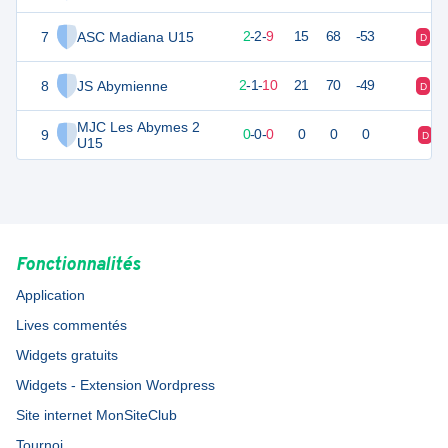
7
ASC Madiana U15
21
14
2
-
2
-
9
15
68
-53
D
D
8
JS Abymienne
19
14
2
-
1
-
10
21
70
-49
D
D
MJC Les Abymes 2
9
0
0
0
-
0
-
0
0
0
0
D
U15
Fonctionnalités
Application
Lives commentés
Widgets gratuits
Widgets - Extension Wordpress
Site internet MonSiteClub
Tournoi