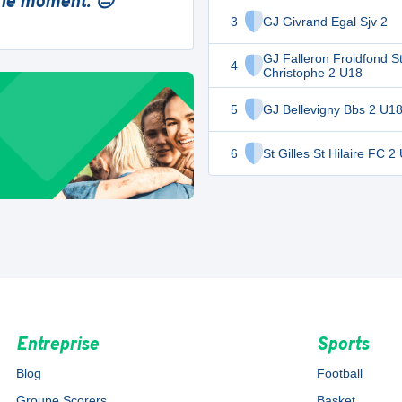
 le moment. 😔
3
GJ Givrand Egal Sjv 2
GJ Falleron Froidfond S
4
Christophe 2 U18
5
GJ Bellevigny Bbs 2 U1
6
St Gilles St Hilaire FC 2
Entreprise
Sports
Blog
Football
Groupe Scorers
Basket