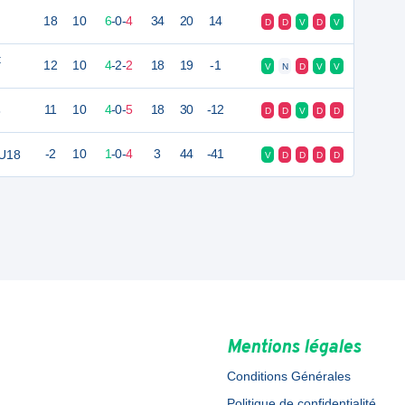
18
10
6
-
0
-
4
34
20
14
D
D
V
D
V
t
12
10
4
-
2
-
2
18
19
-1
V
N
D
V
V
8
11
10
4
-
0
-
5
18
30
-12
D
D
V
D
D
 U18
-2
10
1
-
0
-
4
3
44
-41
V
D
D
D
D
Mentions légales
Conditions Générales
Politique de confidentialité