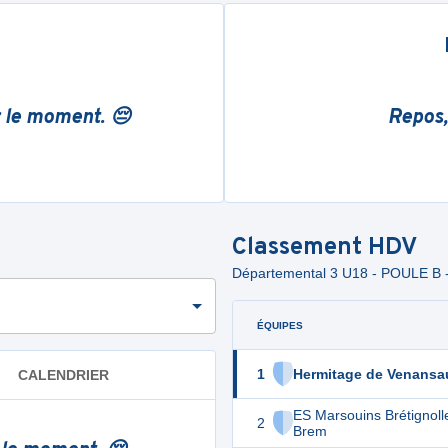
r le moment. 😔
Repos,
Classement
HDV
Départemental 3 U18 - POULE B 
ÉQUIPES
1
Hermitage de Venansa
CALENDRIER
ES Marsouins Brétignoll
2
Brem