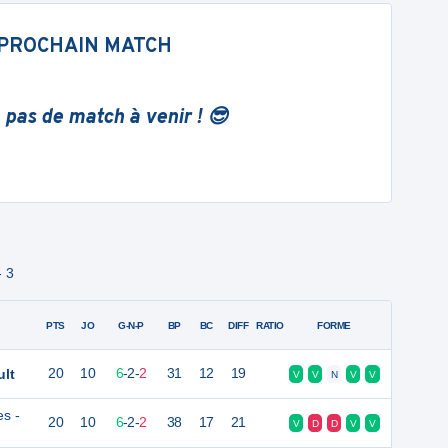
PROCHAIN MATCH
 pas de match à venir ! 😎
- 3
PTS
JO
G-N-P
BP
BC
DIFF
RATIO
FORME
ult
20
10
6
-
2
-
2
31
12
19
V
V
N
V
V
es -
20
10
6
-
2
-
2
38
17
21
V
D
D
V
V