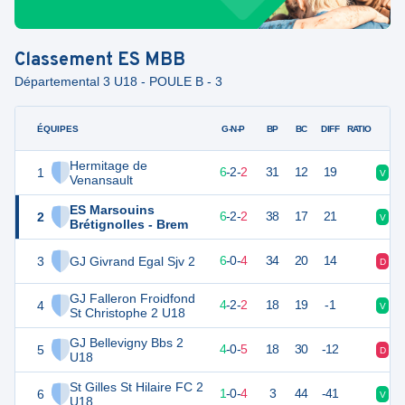
Classement
ES MBB
Départemental 3 U18 - POULE B - 3
ÉQUIPES
PTS
JO
G-N-P
BP
BC
DIFF
RATIO
Hermitage de
1
20
10
6
-
2
-
2
31
12
19
V
V
Venansault
ES Marsouins
2
20
10
6
-
2
-
2
38
17
21
V
D
Brétignolles - Brem
3
GJ Givrand Egal Sjv 2
18
10
6
-
0
-
4
34
20
14
D
D
GJ Falleron Froidfond
4
12
10
4
-
2
-
2
18
19
-1
V
N
St Christophe 2 U18
GJ Bellevigny Bbs 2
5
11
10
4
-
0
-
5
18
30
-12
D
D
U18
St Gilles St Hilaire FC 2
6
-2
10
1
-
0
-
4
3
44
-41
V
D
U18