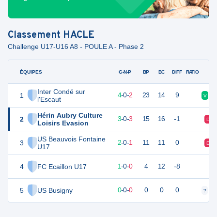
Classement
HACLE
Challenge U17-U16 A8 - POULE A - Phase 2
ÉQUIPES
PTS
JO
G-N-P
BP
BC
DIFF
RATIO
Inter Condé sur
1
12
6
4
-
0
-
2
23
14
9
V
V
l'Escaut
Hérin Aubry Culture
2
9
6
3
-
0
-
3
15
16
-1
D
Loisirs Evasion
US Beauvois Fontaine
3
5
4
2
-
0
-
1
11
11
0
D
U17
4
FC Ecaillon U17
0
4
1
-
0
-
0
4
12
-8
5
US Busigny
0
0
0
-
0
-
0
0
0
0
?
?