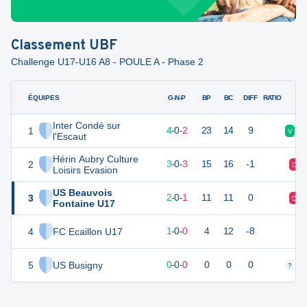
Classement
UBF
Challenge U17-U16 A8 - POULE A - Phase 2
ÉQUIPES
PTS
JO
G-N-P
BP
BC
DIFF
RATIO
Inter Condé sur
1
12
6
4
-
0
-
2
23
14
9
V
V
l'Escaut
Hérin Aubry Culture
2
9
6
3
-
0
-
3
15
16
-1
D
Loisirs Evasion
US Beauvois
3
5
4
2
-
0
-
1
11
11
0
D
Fontaine U17
4
FC Ecaillon U17
0
4
1
-
0
-
0
4
12
-8
5
US Busigny
0
0
0
-
0
-
0
0
0
0
?
?