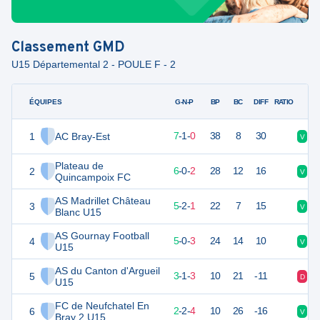
Classement
GMD
U15 Départemental 2 - POULE F - 2
ÉQUIPES
PTS
JO
G-N-P
BP
BC
DIFF
RATIO
1
AC Bray-Est
30
8
7
-
1
-
0
38
8
30
V
V
Plateau de
2
26
8
6
-
0
-
2
28
12
16
V
D
Quincampoix FC
AS Madrillet Château
3
25
8
5
-
2
-
1
22
7
15
V
V
Blanc U15
AS Gournay Football
4
22
8
5
-
0
-
3
24
14
10
V
V
U15
AS du Canton d'Argueil
5
17
8
3
-
1
-
3
10
21
-11
D
V
U15
FC de Neufchatel En
6
16
8
2
-
2
-
4
10
26
-16
V
N
Bray 2 U15