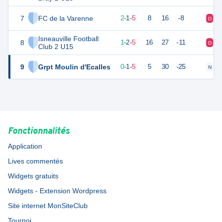
7
FC de la Varenne
15
8
2
-
1
-
5
8
16
-8
D
D
Isneauville Football
8
13
8
1
-
2
-
5
16
27
-11
D
D
Club 2 U15
9
Grpt Moulin d'Ecalles
7
8
0
-
1
-
5
5
30
-25
N
D
Fonctionnalités
Application
Lives commentés
Widgets gratuits
Widgets - Extension Wordpress
Site internet MonSiteClub
Tournoi