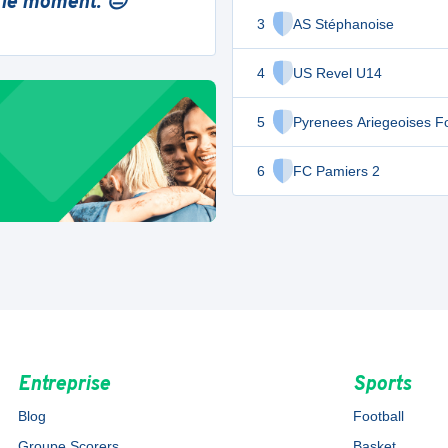
 le moment. 😔
3
AS Stéphanoise
4
US Revel U14
5
Pyrenees Ariegeoises Fo
6
FC Pamiers 2
Entreprise
Sports
Blog
Football
Groupe Scorers
Basket