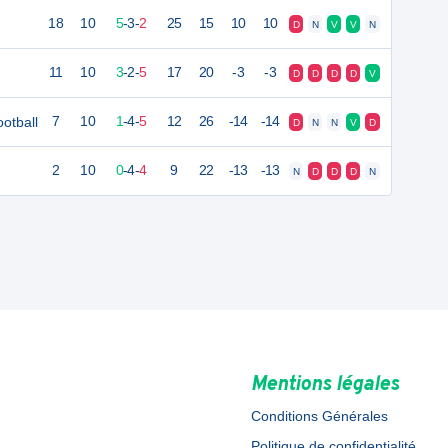
18
10
5
-
3
-
2
25
15
10
10
D
N
V
V
N
11
10
3
-
2
-
5
17
20
-3
-3
D
D
D
D
V
otball
7
10
1
-
4
-
5
12
26
-14
-14
D
N
N
V
D
2
10
0
-
4
-
4
9
22
-13
-13
N
D
D
D
N
Mentions légales
Conditions Générales
Politique de confidentialité