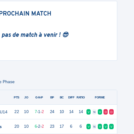
PROCHAIN MATCH
 pas de match à venir ! 😎
e Phase
PTS
JO
G-N-P
BP
BC
DIFF
RATIO
FORME
 U14
22
10
7
-
1
-
2
24
10
14
14
V
N
V
D
D
s
20
10
6
-
2
-
2
23
17
6
6
V
N
V
V
V