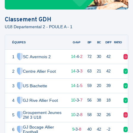
Classement
GDH
U18 Departemental 2 - POULE A - 1
ÉQUIPES
PTS
JO
G-N-P
BP
BC
DIFF
RATIO
1
SC Avermois 2
46
20
14
-
4
-
2
72
30
42
D
V
2
Centre Allier Foot
44
20
14
-
3
-
3
63
21
42
V
V
3
US Biachette
43
20
14
-
1
-
5
59
20
39
V
V
4
GJ Rive Allier Foot
33
20
10
-
3
-
7
56
38
18
V
V
Groupement Jeunes
5
31
20
10
-
2
-
8
58
32
26
D
D
2M 3 U18
GJ Bocage Allier
6
30
20
9
-
3
-
8
40
42
-2
V
D
Football