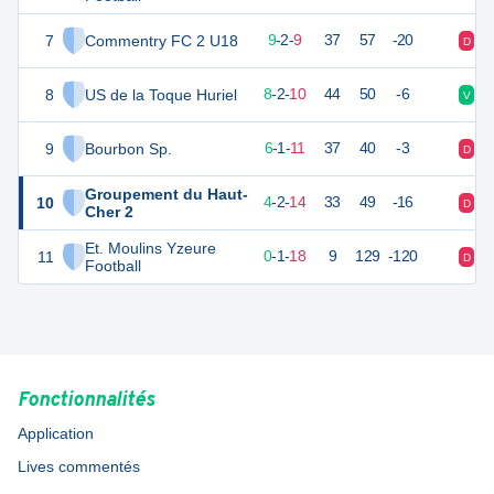
7
Commentry FC 2 U18
29
20
9
-
2
-
9
37
57
-20
D
V
8
US de la Toque Huriel
26
20
8
-
2
-
10
44
50
-6
V
D
9
Bourbon Sp.
17
20
6
-
1
-
11
37
40
-3
D
V
Groupement du Haut-
10
14
20
4
-
2
-
14
33
49
-16
D
D
Cher 2
Et. Moulins Yzeure
11
0
20
0
-
1
-
18
9
129
-120
D
D
Football
Fonctionnalités
Application
Lives commentés