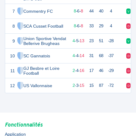
7
Commentry FC
30
22
8
-
6
-
8
44
40
4
V
D
8
SCA Cusset Football
30
22
8
-
6
-
8
33
29
4
D
V
Union Sportive Vendat
9
17
22
4
-
5
-
13
23
51
-28
V
D
Bellerive Brugheas
10
SC Gannatois
16
22
4
-
4
-
14
31
68
-37
D
D
GJ Besbre et Loire
11
10
22
2
-
4
-
16
17
46
-29
D
D
Football
12
US Vallonnaise
7
22
2
-
3
-
15
15
87
-72
D
D
Fonctionnalités
Application