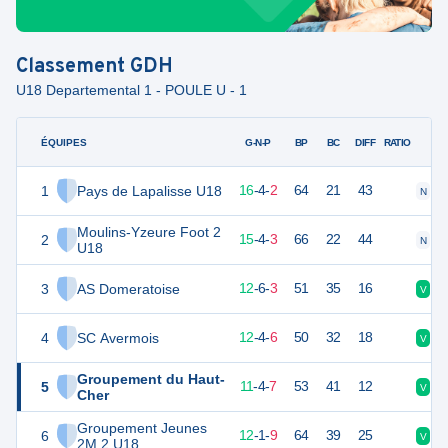
Classement
GDH
U18 Departemental 1 - POULE U - 1
ÉQUIPES
PTS
JO
G-N-P
BP
BC
DIFF
RATIO
1
Pays de Lapalisse U18
52
22
16
-
4
-
2
64
21
43
N
V
Moulins-Yzeure Foot 2
2
45
22
15
-
4
-
3
66
22
44
N
D
U18
3
AS Domeratoise
40
22
12
-
6
-
3
51
35
16
V
N
4
SC Avermois
40
22
12
-
4
-
6
50
32
18
V
V
Groupement du Haut-
5
37
22
11
-
4
-
7
53
41
12
V
V
Cher
Groupement Jeunes
6
36
22
12
-
1
-
9
64
39
25
V
D
2M 2 U18