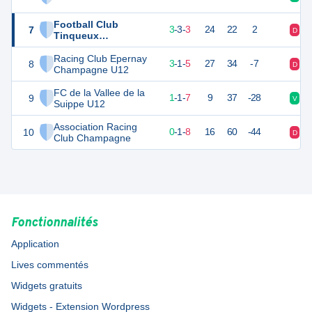
Football Club
7
12
9
3
-
3
-
3
24
22
2
D
N
Tinqueux
Champagne
Racing Club Epernay
8
10
9
3
-
1
-
5
27
34
-7
D
V
Champagne U12
FC de la Vallee de la
9
4
9
1
-
1
-
7
9
37
-28
V
D
Suippe U12
Association Racing
10
1
9
0
-
1
-
8
16
60
-44
D
D
Club Champagne
Fonctionnalités
Application
Lives commentés
Widgets gratuits
Widgets - Extension Wordpress