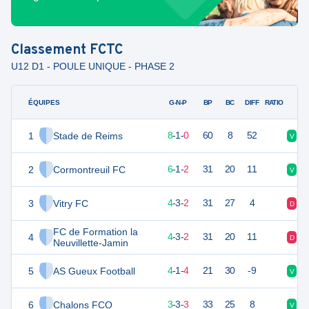
Classement
FCTC
U12 D1 - POULE UNIQUE - PHASE 2
ÉQUIPES
PTS
JO
G-N-P
BP
BC
DIFF
RATIO
1
Stade de Reims
25
9
8
-
1
-
0
60
8
52
V
V
2
Cormontreuil FC
19
9
6
-
1
-
2
31
20
11
V
V
3
Vitry FC
15
9
4
-
3
-
2
31
27
4
D
D
FC de Formation la
4
15
9
4
-
3
-
2
31
20
11
D
N
Neuvillette-Jamin
5
AS Gueux Football
13
9
4
-
1
-
4
21
30
-9
V
D
6
Chalons FCO
12
9
3
-
3
-
3
33
25
8
V
D