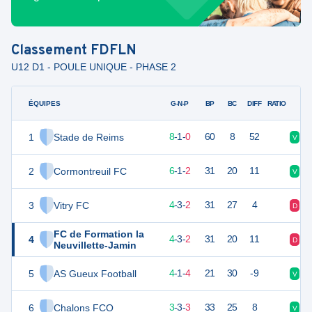
Classement
FDFLN
U12 D1 - POULE UNIQUE - PHASE 2
ÉQUIPES
PTS
JO
G-N-P
BP
BC
DIFF
RATIO
1
Stade de Reims
25
9
8
-
1
-
0
60
8
52
V
V
2
Cormontreuil FC
19
9
6
-
1
-
2
31
20
11
V
V
3
Vitry FC
15
9
4
-
3
-
2
31
27
4
D
D
FC de Formation la
4
15
9
4
-
3
-
2
31
20
11
D
N
Neuvillette-Jamin
5
AS Gueux Football
13
9
4
-
1
-
4
21
30
-9
V
D
6
Chalons FCO
12
9
3
-
3
-
3
33
25
8
V
D