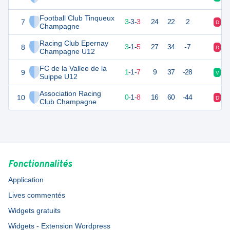
Football Club Tinqueux
7
12
9
3
-
3
-
3
24
22
2
D
N
Champagne
Racing Club Epernay
8
10
9
3
-
1
-
5
27
34
-7
D
V
Champagne U12
FC de la Vallee de la
9
4
9
1
-
1
-
7
9
37
-28
V
D
Suippe U12
Association Racing
10
1
9
0
-
1
-
8
16
60
-44
D
D
Club Champagne
Fonctionnalités
Application
Lives commentés
Widgets gratuits
Widgets - Extension Wordpress