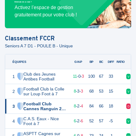
Bénévole de ce club ?
Activez l'espace de gestion
gratuitement pour votre club !
Classement
FCCR
Seniors A 7 D1 - POULE B - Unique
ÉQUIPES
PTS
JO
G-N-P
BP
BC
DIFF
RATIO
Club des Jeunes
1
33
14
11
-
0
-
3
100
67
33
V
V
Antibes Football
Football Club la Colle
2
27
14
8
-
3
-
3
68
53
15
V
D
sur Loup Foot à 7
Football Club
3
26
14
8
-
2
-
4
84
66
18
D
V
Cannes Ranguin 2
Foot à 7
C.A.S. Eaux - Nice
4
20
14
6
-
2
-
6
52
57
-5
V
D
Foot à 7
ASPTT Cagnes sur
18
14
6
-
0
-
8
73
74
-1