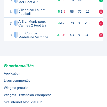
5
V
V
Mer Foot à 7
Villeneuve Loubet
6
16
14
5
-
1
-
8
58
70
-12
D
D
Football
A.S.L. Municipaux
7
12
14
4
-
1
-
8
70
83
-13
D
V
Cannes 2 Foot à 7
Ent. Conque
8
10
14
3
-
1
-
10
53
88
-35
D
D
Madeleine Victorine
Fonctionnalités
Application
Lives commentés
Widgets gratuits
Widgets - Extension Wordpress
Site internet MonSiteClub