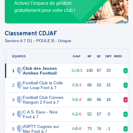
Activez l'espace de gestion
gratuitement pour votre club !
Classement
CDJAF
Seniors A 7 D1 - POULE B - Unique
ÉQUIPES
PTS
JO
G-N-P
BP
BC
DIFF
RATIO
Club des Jeunes
1
33
14
11
-
0
-
3
100
67
33
V
V
Antibes Football
Football Club la Colle
2
27
14
8
-
3
-
3
68
53
15
V
D
sur Loup Foot à 7
Football Club Cannes
3
26
14
8
-
2
-
4
84
66
18
D
V
Ranguin 2 Foot à 7
C.A.S. Eaux - Nice
4
20
14
6
-
2
-
6
52
57
-5
V
D
Foot à 7
ASPTT Cagnes sur
5
18
14
6
-
0
-
8
73
74
-1
V
V
Mer Foot à 7