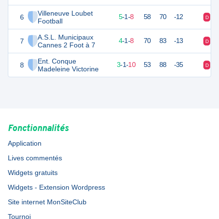
Villeneuve Loubet
6
16
14
5
-
1
-
8
58
70
-12
D
D
Football
A.S.L. Municipaux
7
12
14
4
-
1
-
8
70
83
-13
D
V
Cannes 2 Foot à 7
Ent. Conque
8
10
14
3
-
1
-
10
53
88
-35
D
D
Madeleine Victorine
Fonctionnalités
Application
Lives commentés
Widgets gratuits
Widgets - Extension Wordpress
Site internet MonSiteClub
Tournoi