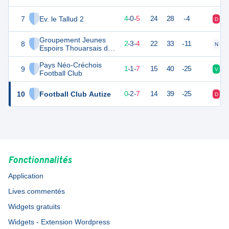
7
Ev. le Tallud 2
12
9
4
-
0
-
5
24
28
-4
D
D
Groupement Jeunes
8
9
9
2
-
3
-
4
22
33
-11
N
V
Espoirs Thouarsais du
Sud-Ouest
Pays Néo-Créchois
9
4
9
1
-
1
-
7
15
40
-25
V
D
Football Club
10
Football Club Autize
2
9
0
-
2
-
7
14
39
-25
D
D
Fonctionnalités
Application
Lives commentés
Widgets gratuits
Widgets - Extension Wordpress