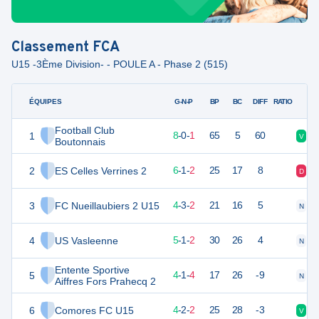
Classement
FCA
U15 -3Ème Division- - POULE A - Phase 2 (515)
ÉQUIPES
PTS
JO
G-N-P
BP
BC
DIFF
RATIO
Football Club
1
24
9
8
-
0
-
1
65
5
60
V
V
Boutonnais
2
ES Celles Verrines 2
19
9
6
-
1
-
2
25
17
8
D
V
3
FC Nueillaubiers 2 U15
15
9
4
-
3
-
2
21
16
5
N
V
4
US Vasleenne
15
9
5
-
1
-
2
30
26
4
N
D
Entente Sportive
5
13
9
4
-
1
-
4
17
26
-9
N
D
Aiffres Fors Prahecq 2
6
Comores FC U15
13
9
4
-
2
-
2
25
28
-3
V
V