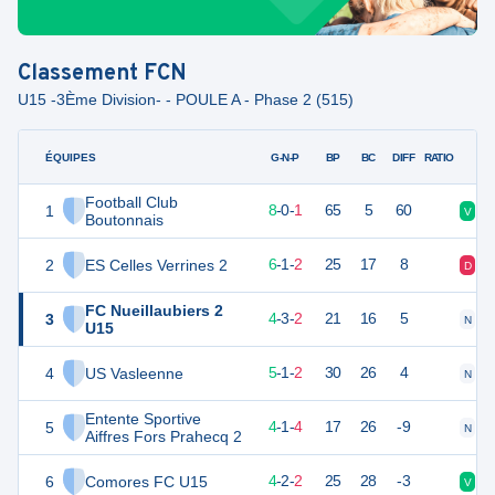
Classement
FCN
U15 -3Ème Division- - POULE A - Phase 2 (515)
ÉQUIPES
PTS
JO
G-N-P
BP
BC
DIFF
RATIO
Football Club
1
24
9
8
-
0
-
1
65
5
60
V
V
Boutonnais
2
ES Celles Verrines 2
19
9
6
-
1
-
2
25
17
8
D
V
FC Nueillaubiers 2
3
15
9
4
-
3
-
2
21
16
5
N
V
U15
4
US Vasleenne
15
9
5
-
1
-
2
30
26
4
N
D
Entente Sportive
5
13
9
4
-
1
-
4
17
26
-9
N
D
Aiffres Fors Prahecq 2
6
Comores FC U15
13
9
4
-
2
-
2
25
28
-3
V
V