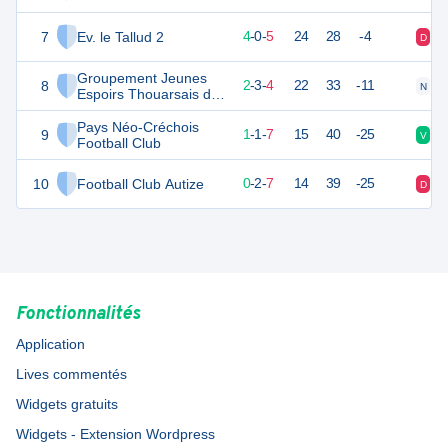
7
Ev. le Tallud 2
12
9
4
-
0
-
5
24
28
-4
D
D
Groupement Jeunes
8
9
9
2
-
3
-
4
22
33
-11
N
V
Espoirs Thouarsais du
Sud-Ouest
Pays Néo-Créchois
9
4
9
1
-
1
-
7
15
40
-25
V
D
Football Club
10
Football Club Autize
2
9
0
-
2
-
7
14
39
-25
D
D
Fonctionnalités
Application
Lives commentés
Widgets gratuits
Widgets - Extension Wordpress