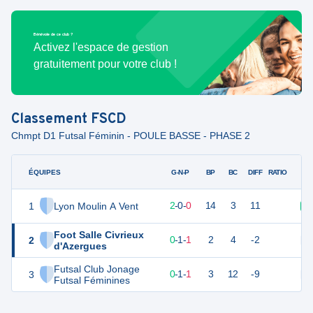
Bénévole de ce club ?
Activez l'espace de gestion
gratuitement pour votre club !
Classement
FSCD
Chmpt D1 Futsal Féminin - POULE BASSE - PHASE 2
ÉQUIPES
PTS
JO
G-N-P
BP
BC
DIFF
RATIO
1
Lyon Moulin A Vent
6
2
2
-
0
-
0
14
3
11
V
Foot Salle Civrieux
2
1
2
0
-
1
-
1
2
4
-2
N
d'Azergues
Futsal Club Jonage
3
1
2
0
-
1
-
1
3
12
-9
N
Futsal Féminines