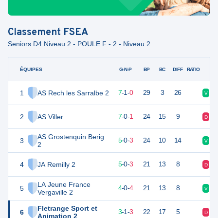
Classement
FSEA
Seniors D4 Niveau 2 - POULE F - 2 - Niveau 2
ÉQUIPES
PTS
JO
G-N-P
BP
BC
DIFF
RATIO
1
AS Rech les Sarralbe 2
22
8
7
-
1
-
0
29
3
26
V
V
2
AS Viller
21
8
7
-
0
-
1
24
15
9
D
V
AS Grostenquin Berig
3
15
8
5
-
0
-
3
24
10
14
V
V
2
4
JA Remilly 2
14
8
5
-
0
-
3
21
13
8
D
V
LA Jeune France
5
12
8
4
-
0
-
4
21
13
8
V
D
Vergaville 2
Fletrange Sport et
6
9
8
3
-
1
-
3
22
17
5
D
V
Animation 2