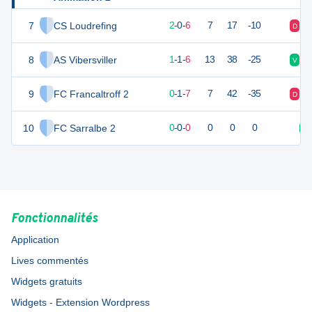
7
CS Loudrefing
5
8
2
-
0
-
6
7
17
-10
D
D
8
AS Vibersviller
4
8
1
-
1
-
6
13
38
-25
V
D
9
FC Francaltroff 2
1
8
0
-
1
-
7
7
42
-35
D
D
10
FC Sarralbe 2
0
0
0
-
0
-
0
0
0
0
V
Fonctionnalités
Application
Lives commentés
Widgets gratuits
Widgets - Extension Wordpress