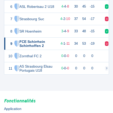
6
ASL Robertsau 2 U18
15
16
4
-
4
-
8
30
45
-15
V
D
7
Strasbourg Suc
14
16
4
-
2
-
10
37
54
-17
D
V
8
SR Hoenheim
13
16
3
-
4
-
9
33
48
-15
V
D
FCE Schirrhein
9
12
16
4
-
1
-
11
34
53
-19
D
D
Schirrhoffen 2
10
Zornthal FC 2
0
0
0
-
0
-
0
0
0
0
AS Strasbourg Elsau
11
0
0
0
-
0
-
0
0
0
0
?
?
Portugais U18
Fonctionnalités
Application