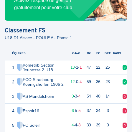
Activez l'espace de gestion
gratuitement pour votre club !
Classement
FS
U18 D1 Alsace - POULE A - Phase 1
ÉQUIPES
PTS
JO
G-N-P
BP
BC
DIFF
RATIO
Kometrib Section
1
39
16
13
-
1
-
1
47
22
25
V
V
Jeunesse 2 U18
FCO Strasbourg
2
36
16
12
-
0
-
4
59
36
23
V
V
Koenigshoffen 1906 2
3
AS Mundolsheim
30
16
9
-
3
-
4
54
40
14
D
V
4
Espoir16
23
16
6
-
5
-
5
37
34
3
D
N
5
FC Soleil
16
16
4
-
4
-
8
39
39
0
D
N