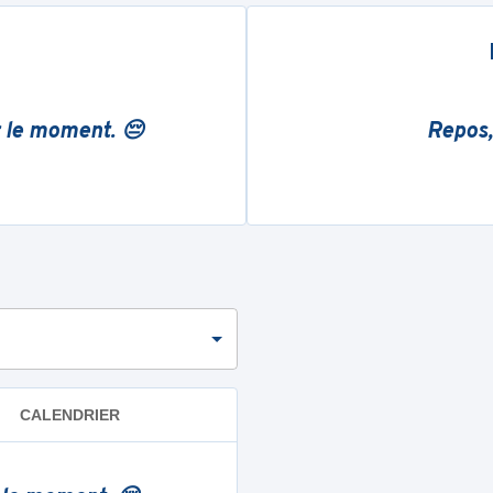
r le moment. 😔
Repos,
CALENDRIER