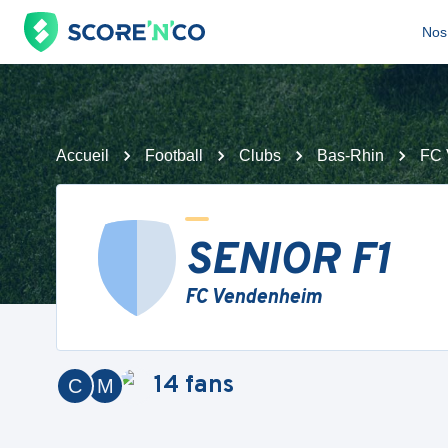
Nos 
Accueil
Football
Clubs
Bas-Rhin
FC 
SENIOR F1
FC Vendenheim
14
fans
C
M