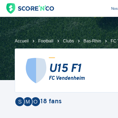
Nos 
Accueil
Football
Clubs
Bas-Rhin
FC 
U15 F1
FC Vendenheim
18
fans
S
M
O