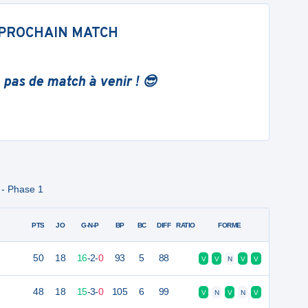
PROCHAIN MATCH
 pas de match à venir ! 😎
 - Phase 1
PTS
JO
G-N-P
BP
BC
DIFF
RATIO
FORME
50
18
16
-
2
-
0
93
5
88
V
V
N
V
V
48
18
15
-
3
-
0
105
6
99
V
N
V
N
V