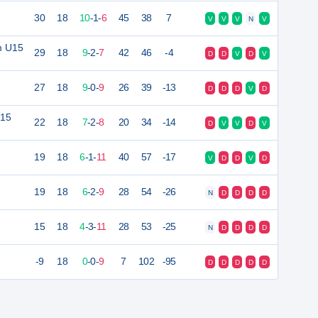
30
18
10
-
1
-
6
45
38
7
V
V
V
N
V
m U15
29
18
9
-
2
-
7
42
46
-4
D
D
V
D
V
27
18
9
-
0
-
9
26
39
-13
D
D
D
V
D
U15
22
18
7
-
2
-
8
20
34
-14
D
V
V
D
V
19
18
6
-
1
-
11
40
57
-17
V
D
D
V
D
19
18
6
-
2
-
9
28
54
-26
N
D
D
D
D
15
18
4
-
3
-
11
28
53
-25
N
D
D
D
D
-9
18
0
-
0
-
9
7
102
-95
D
D
D
D
D