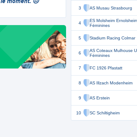
 le moment. 😔
3
AS Musau Strasbourg
ES Molsheim Ernolshei
4
Féminines
5
Stadium Racing Colmar
AS Coteaux Mulhouse 
6
Féminines
7
FC 1926 Pfastatt
8
AS Illzach Modenheim
9
AS Erstein
10
SC Schiltigheim