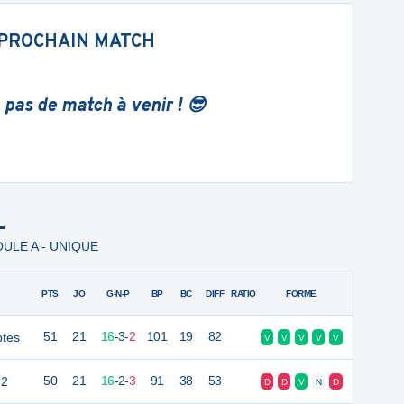
PROCHAIN MATCH
 pas de match à venir ! 😎
L
POULE A - UNIQUE
PTS
JO
G-N-P
BP
BC
DIFF
RATIO
FORME
ptes
51
21
16
-
3
-
2
101
19
82
V
V
V
V
V
 2
50
21
16
-
2
-
3
91
38
53
D
D
V
N
D