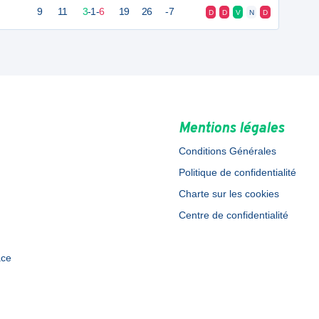
9
11
3
-
1
-
6
19
26
-7
D
D
V
N
D
Mentions légales
Conditions Générales
Politique de confidentialité
Charte sur les cookies
Centre de confidentialité
ace