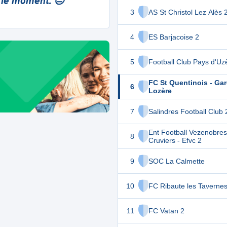
 le moment. 😔
3
AS St Christol Lez Alès 
4
ES Barjacoise 2
5
Football Club Pays d'Uz
FC St Quentinois - Ga
6
Lozère
7
Salindres Football Club 
Ent Football Vezenobres
8
Cruviers - Efvc 2
9
SOC La Calmette
10
FC Ribaute les Tavernes
11
FC Vatan 2