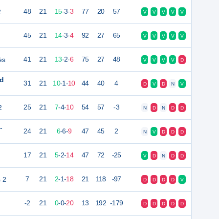
2
48
21
15
-
3
-
3
77
20
57
V
V
V
V
V
45
21
14
-
3
-
4
92
27
65
V
V
V
V
V
ès
41
21
13
-
2
-
6
75
27
48
V
V
V
V
D
rd
31
21
10
-
1
-
10
44
40
4
D
V
D
N
V
2
25
21
7
-
4
-
10
54
57
-3
N
D
N
D
D
-
24
21
6
-
6
-
9
47
45
2
N
V
D
D
D
17
21
5
-
2
-
14
47
72
-25
V
D
N
D
D
 2
7
21
2
-
1
-
18
21
118
-97
D
D
D
D
V
-2
21
0
-
0
-
20
13
192
-179
D
D
D
D
D