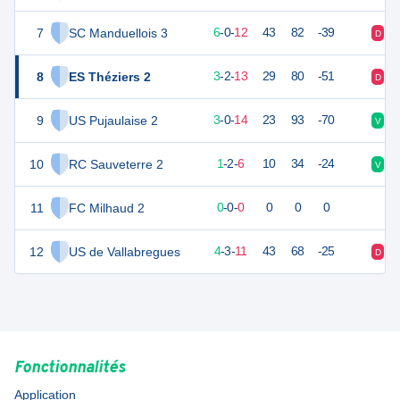
7
SC Manduellois 3
17
19
6
-
0
-
12
43
82
-39
D
D
8
ES Théziers 2
10
19
3
-
2
-
13
29
80
-51
D
D
9
US Pujaulaise 2
8
19
3
-
0
-
14
23
93
-70
V
D
10
RC Sauveterre 2
3
10
1
-
2
-
6
10
34
-24
V
D
11
FC Milhaud 2
0
0
0
-
0
-
0
0
0
0
12
US de Vallabregues
14
19
4
-
3
-
11
43
68
-25
D
D
Fonctionnalités
Application