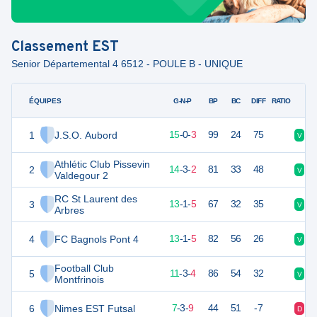
Classement
EST
Senior Départemental 4 6512 - POULE B - UNIQUE
ÉQUIPES
PTS
JO
G-N-P
BP
BC
DIFF
RATIO
1
J.S.O. Aubord
46
18
15
-
0
-
3
99
24
75
V
V
Athlétic Club Pissevin
2
46
19
14
-
3
-
2
81
33
48
V
V
Valdegour 2
RC St Laurent des
3
41
19
13
-
1
-
5
67
32
35
V
V
Arbres
4
FC Bagnols Pont 4
38
19
13
-
1
-
5
82
56
26
V
V
Football Club
5
37
18
11
-
3
-
4
86
54
32
V
V
Montfrinois
6
Nimes EST Futsal
25
19
7
-
3
-
9
44
51
-7
D
D