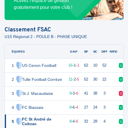
Activez l'espace de gestion
gratuitement pour votre club !
Classement
FSAC
U15 Régional 2 - POULE B - PHASE UNIQUE
ÉQUIPES
PTS
JO
G-N-P
BP
BC
DIFF
RATIO
1
US Cenon Football
49
18
16
-
1
-
1
62
10
52
V
V
2
Tulle Football Corrèze
35
18
11
-
2
-
5
52
30
22
V
N
3
St.J. Macaudaise
30
18
9
-
3
-
6
41
38
3
D
N
4
FC Biassais
30
18
8
-
6
-
4
27
24
3
V
V
FC St André de
5
28
18
8
-
4
-
6
32
28
4
V
N
Cubzac