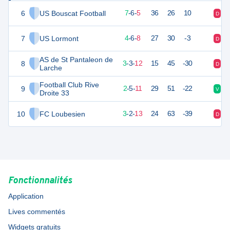
6
US Bouscat Football
25
18
7
-
6
-
5
36
26
10
D
N
7
US Lormont
18
18
4
-
6
-
8
27
30
-3
D
D
AS de St Pantaleon de
8
12
18
3
-
3
-
12
15
45
-30
D
D
Larche
Football Club Rive
9
11
18
2
-
5
-
11
29
51
-22
V
D
Droite 33
10
FC Loubesien
11
18
3
-
2
-
13
24
63
-39
D
V
Fonctionnalités
Application
Lives commentés
Widgets gratuits