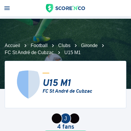
Accueil
Football
Clubs
Gironde
FC St André de Cubzac
U15 M1
U15 M1
FC St André de Cubzac
J
4
fans