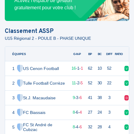
Activez l'espace de gestion
gratuitement pour votre club !
Classement
ASSP
U15 Régional 2 - POULE B - PHASE UNIQUE
ÉQUIPES
PTS
JO
G-N-P
BP
BC
DIFF
RATIO
1
US Cenon Football
49
18
16
-
1
-
1
62
10
52
V
V
2
Tulle Football Corrèze
35
18
11
-
2
-
5
52
30
22
V
N
3
St.J. Macaudaise
30
18
9
-
3
-
6
41
38
3
D
N
4
FC Biassais
30
18
8
-
6
-
4
27
24
3
V
V
FC St André de
5
28
18
8
-
4
-
6
32
28
4
V
N
Cubzac