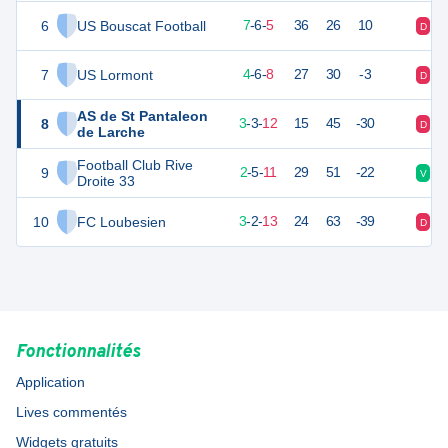
6
US Bouscat Football
25
18
7
-
6
-
5
36
26
10
D
N
7
US Lormont
18
18
4
-
6
-
8
27
30
-3
D
D
AS de St Pantaleon
8
12
18
3
-
3
-
12
15
45
-30
D
D
de Larche
Football Club Rive
9
11
18
2
-
5
-
11
29
51
-22
V
D
Droite 33
10
FC Loubesien
11
18
3
-
2
-
13
24
63
-39
D
V
Fonctionnalités
Application
Lives commentés
Widgets gratuits