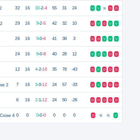
2
32
16
10
-
2
-
4
55
31
24
V
V
N
D
D
 2
29
16
9
-
2
-
5
42
32
10
D
V
D
V
V
26
16
9
-
0
-
6
41
38
3
D
D
V
V
V
24
16
8
-
0
-
8
40
28
12
V
V
V
D
D
12
16
4
-
2
-
10
35
78
-43
D
V
D
D
D
sse 2
7
16
3
-
0
-
12
24
57
-33
D
V
D
D
D
6
16
2
-
1
-
12
24
50
-26
D
D
D
D
D
 Coise 4
0
0
0
-
0
-
0
0
0
0
D
N
N
V