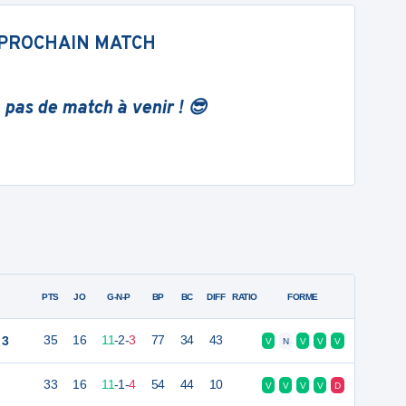
PROCHAIN MATCH
 pas de match à venir ! 😎
PTS
JO
G-N-P
BP
BC
DIFF
RATIO
FORME
 3
35
16
11
-
2
-
3
77
34
43
V
N
V
V
V
33
16
11
-
1
-
4
54
44
10
V
V
V
V
D