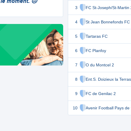
 le moment. 😔
3
FC St-Joseph/St-Martin 
4
St Jean Bonnefonds FC
5
Tartaras FC
6
FC Planfoy
7
O du Montcel 2
8
Ent.S. Doizieux la Terra
9
FC de Genilac 2
10
Avenir Football Pays de