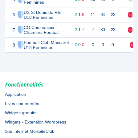
Féminines
US St Denis de Pile
6
6
12
2
-
1
-
8
11
34
-23
D
D
U18 Féminines
CO Coulounieix
7
5
12
2
-
1
-
7
7
30
-23
D
D
Chamiers Football
Football Club Mascaret
8
0
0
0
-
0
-
0
0
0
0
D
U18 Féminines
Fonctionnalités
Application
Lives commentés
Widgets gratuits
Widgets - Extension Wordpress
Site internet MonSiteClub