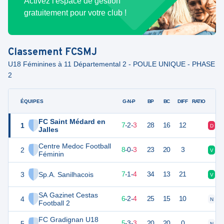
Activez l'espace de gestion
gratuitement pour votre club !
Classement
FCSMJ
U18 Féminines à 11 Départemental 2 - POULE UNIQUE - PHASE
2
ÉQUIPES
PTS
JO
G-N-P
BP
BC
DIFF
RATIO
FC Saint Médard en
1
23
12
7
-
2
-
3
28
16
12
D
D
Jalles
Centre Medoc Football
2
23
12
8
-
0
-
3
23
20
3
V
V
Féminin
3
Sp.A. Sanilhacois
22
12
7
-
1
-
4
34
13
21
V
V
SA Gazinet Cestas
4
20
12
6
-
2
-
4
25
15
10
N
D
Football 2
FC Gradignan U18
5
17
12
5
-
3
-
3
20
20
0
N
D