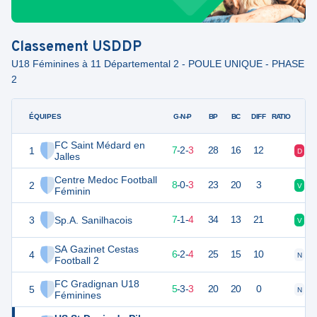
Classement
USDDP
U18 Féminines à 11 Départemental 2 - POULE UNIQUE - PHASE
2
ÉQUIPES
PTS
JO
G-N-P
BP
BC
DIFF
RATIO
FC Saint Médard en
1
23
12
7
-
2
-
3
28
16
12
D
D
Jalles
Centre Medoc Football
2
23
12
8
-
0
-
3
23
20
3
V
V
Féminin
3
Sp.A. Sanilhacois
22
12
7
-
1
-
4
34
13
21
V
V
SA Gazinet Cestas
4
20
12
6
-
2
-
4
25
15
10
N
D
Football 2
FC Gradignan U18
5
17
12
5
-
3
-
3
20
20
0
N
D
Féminines