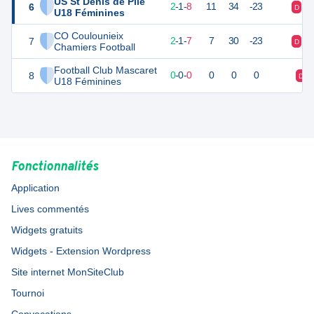
US St Denis de Pile
6
6
12
2
-
1
-
8
11
34
-23
D
D
U18 Féminines
CO Coulounieix
7
5
12
2
-
1
-
7
7
30
-23
D
D
Chamiers Football
Football Club Mascaret
8
0
0
0
-
0
-
0
0
0
0
D
U18 Féminines
Fonctionnalités
Application
Lives commentés
Widgets gratuits
Widgets - Extension Wordpress
Site internet MonSiteClub
Tournoi