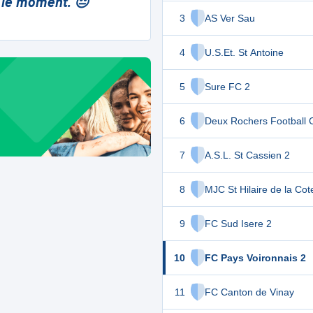
 le moment. 😔
3
AS Ver Sau
4
U.S.Et. St Antoine
5
Sure FC 2
6
Deux Rochers Football 
7
A.S.L. St Cassien 2
8
MJC St Hilaire de la Cot
9
FC Sud Isere 2
10
FC Pays Voironnais 2
11
FC Canton de Vinay