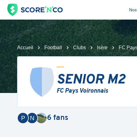
Nos 
Accueil
Football
Clubs
Isère
FC Pays
SENIOR M2
FC Pays Voironnais
6
fans
P
N