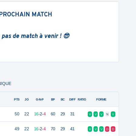
PROCHAIN MATCH
 pas de match à venir ! 😎
NIQUE
PTS
JO
G-N-P
BP
BC
DIFF
RATIO
FORME
50
22
16
-
2
-
4
60
29
31
V
V
V
N
V
49
22
16
-
2
-
4
70
29
41
V
V
V
D
D