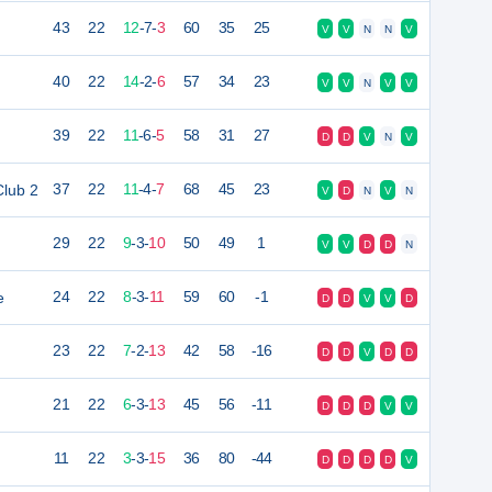
43
22
12
-
7
-
3
60
35
25
V
V
N
N
V
40
22
14
-
2
-
6
57
34
23
V
V
N
V
V
39
22
11
-
6
-
5
58
31
27
D
D
V
N
V
Club 2
37
22
11
-
4
-
7
68
45
23
V
D
N
V
N
29
22
9
-
3
-
10
50
49
1
V
V
D
D
N
e
24
22
8
-
3
-
11
59
60
-1
D
D
V
V
D
23
22
7
-
2
-
13
42
58
-16
D
D
V
D
D
21
22
6
-
3
-
13
45
56
-11
D
D
D
V
V
11
22
3
-
3
-
15
36
80
-44
D
D
D
D
V