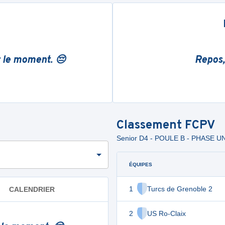
r le moment. 😔
Repos,
Classement
FCPV
Senior D4 - POULE B - PHASE U
ÉQUIPES
1
Turcs de Grenoble 2
CALENDRIER
2
US Ro-Claix