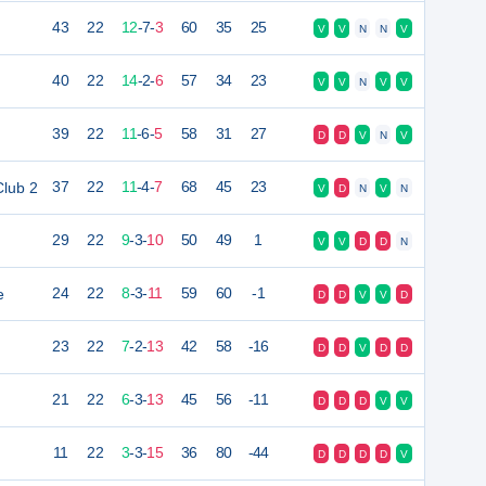
43
22
12
-
7
-
3
60
35
25
V
V
N
N
V
40
22
14
-
2
-
6
57
34
23
V
V
N
V
V
39
22
11
-
6
-
5
58
31
27
D
D
V
N
V
Club 2
37
22
11
-
4
-
7
68
45
23
V
D
N
V
N
29
22
9
-
3
-
10
50
49
1
V
V
D
D
N
e
24
22
8
-
3
-
11
59
60
-1
D
D
V
V
D
23
22
7
-
2
-
13
42
58
-16
D
D
V
D
D
21
22
6
-
3
-
13
45
56
-11
D
D
D
V
V
11
22
3
-
3
-
15
36
80
-44
D
D
D
D
V