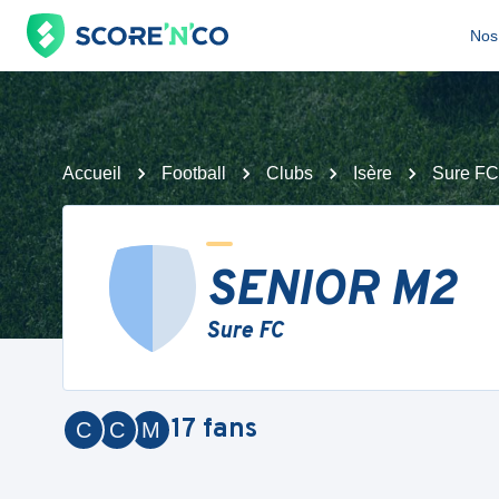
Nos 
Accueil
Football
Clubs
Isère
Sure FC
SENIOR M2
Sure FC
17
fans
C
C
M