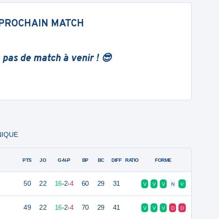
PROCHAIN MATCH
 pas de match à venir ! 😎
NIQUE
PTS
JO
G-N-P
BP
BC
DIFF
RATIO
FORME
50
22
16
-
2
-
4
60
29
31
V
V
V
N
V
49
22
16
-
2
-
4
70
29
41
V
V
V
D
D