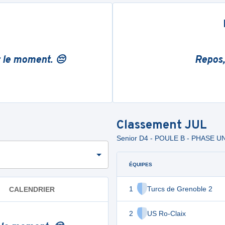
r le moment. 😔
Repos,
Classement
JUL
Senior D4 - POULE B - PHASE U
ÉQUIPES
1
Turcs de Grenoble 2
CALENDRIER
2
US Ro-Claix