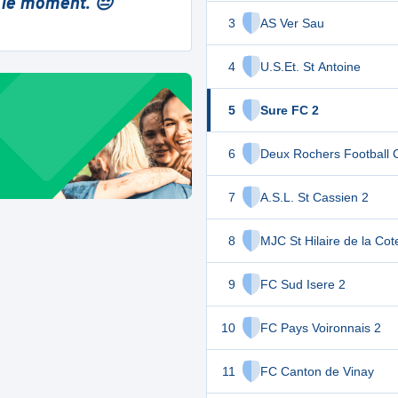
 le moment. 😔
3
AS Ver Sau
4
U.S.Et. St Antoine
5
Sure FC 2
6
Deux Rochers Football 
7
A.S.L. St Cassien 2
8
MJC St Hilaire de la Cot
9
FC Sud Isere 2
10
FC Pays Voironnais 2
11
FC Canton de Vinay