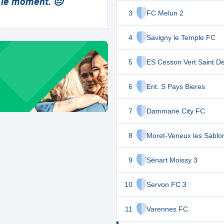
 le moment. 😔
3
FC Melun 2
4
Savigny le Temple FC
5
ES Cesson Vert Saint De
6
Ent. S Pays Bieres
7
Dammarie City FC
8
Moret-Veneux les Sablo
9
Sénart Moissy 3
10
Servon FC 3
11
Varennes FC