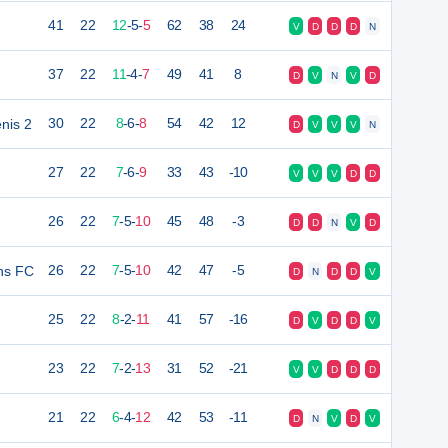
41
22
12
-
5
-
5
62
38
24
V
D
D
D
N
37
22
11
-
4
-
7
49
41
8
D
V
N
V
D
nis 2
30
22
8
-
6
-
8
54
42
12
D
V
V
V
N
27
22
7
-
6
-
9
33
43
-10
V
V
V
D
D
26
22
7
-
5
-
10
45
48
-3
D
D
N
V
D
ns FC
26
22
7
-
5
-
10
42
47
-5
D
N
D
D
V
25
22
8
-
2
-
11
41
57
-16
D
V
D
D
V
23
22
7
-
2
-
13
31
52
-21
V
V
D
D
D
21
22
6
-
4
-
12
42
53
-11
D
N
V
D
V