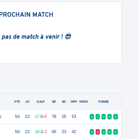
PROCHAIN MATCH
 pas de match à venir ! 😎
PTS
JO
G-N-P
BP
BC
DIFF
RATIO
FORME
S
56
22
17
-
5
-
0
78
25
53
V
V
V
V
V
56
22
18
-
2
-
2
65
23
42
V
D
V
V
V