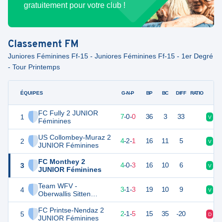
gratuitement pour votre club !
Classement
FM
Juniores Féminines Ff-15 - Juniores Féminines Ff-15 - 1er Degré
- Tour Printemps
ÉQUIPES
PTS
JO
G-N-P
BP
BC
DIFF
RATIO
FC Fully 2 JUNIOR
1
21
7
7
-
0
-
0
36
3
33
V
V
Féminines
US Collombey-Muraz 2
2
14
7
4
-
2
-
1
16
11
5
V
D
JUNIOR Féminines
FC Monthey 2
3
12
7
4
-
0
-
3
16
10
6
V
D
JUNIOR Féminines
Team WFV -
4
10
7
3
-
1
-
3
19
10
9
V
V
Oberwallis Sitten
JUNIOR Féminines
FC Printse-Nendaz 2
5
7
8
2
-
1
-
5
15
35
-20
D
V
JUNIOR Féminines