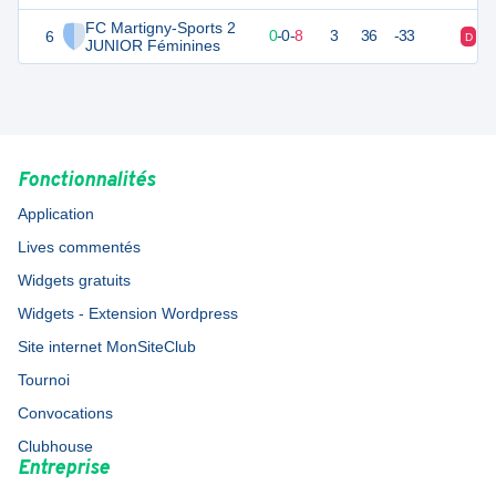
FC Martigny-Sports 2
6
0
8
0
-
0
-
8
3
36
-33
D
D
JUNIOR Féminines
Fonctionnalités
Application
Lives commentés
Widgets gratuits
Widgets - Extension Wordpress
Site internet MonSiteClub
Tournoi
Convocations
Clubhouse
Entreprise