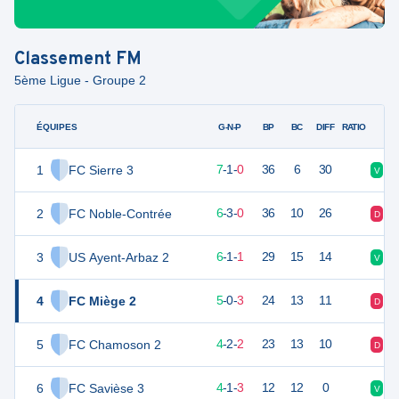
Classement
FM
5ème Ligue - Groupe 2
ÉQUIPES
PTS
JO
G-N-P
BP
BC
DIFF
RATIO
1
FC Sierre 3
22
8
7
-
1
-
0
36
6
30
V
V
2
FC Noble-Contrée
21
9
6
-
3
-
0
36
10
26
D
V
3
US Ayent-Arbaz 2
19
8
6
-
1
-
1
29
15
14
V
N
4
FC Miège 2
15
8
5
-
0
-
3
24
13
11
D
D
5
FC Chamoson 2
14
8
4
-
2
-
2
23
13
10
D
V
6
FC Savièse 3
13
8
4
-
1
-
3
12
12
0
V
N