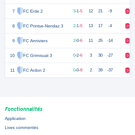
7
FC Erde 2
10
9
3
-
1
-
5
12
21
-9
D
V
8
FC Printse-Nendaz 3
7
8
2
-
1
-
5
13
17
-4
D
D
9
FC Anniviers
6
8
2
-
0
-
6
11
25
-14
D
V
10
FC Grimisuat 3
2
8
0
-
2
-
6
3
30
-27
D
D
11
FC Ardon 2
0
8
0
-
0
-
8
2
39
-37
D
V
Fonctionnalités
Application
Lives commentés