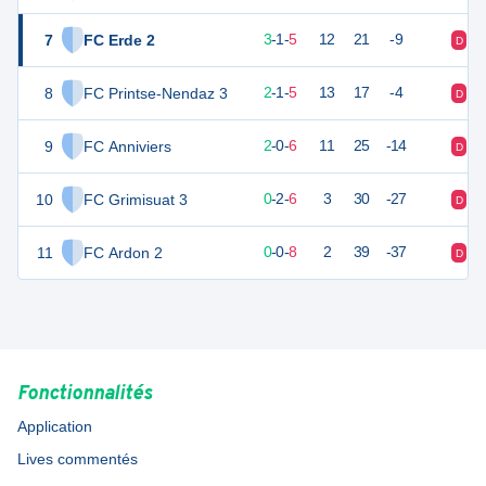
7
FC Erde 2
10
9
3
-
1
-
5
12
21
-9
D
V
8
FC Printse-Nendaz 3
7
8
2
-
1
-
5
13
17
-4
D
D
9
FC Anniviers
6
8
2
-
0
-
6
11
25
-14
D
V
10
FC Grimisuat 3
2
8
0
-
2
-
6
3
30
-27
D
D
11
FC Ardon 2
0
8
0
-
0
-
8
2
39
-37
D
V
Fonctionnalités
Application
Lives commentés